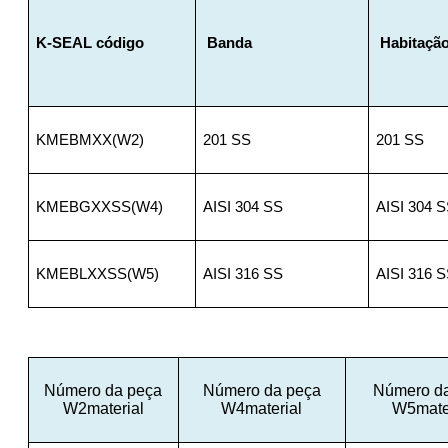
K-SEAL
código
Banda
Habitaçã
KMEBMXX(W2)
201
SS
201
SS
KMEBGXXSS(W4)
AISI
304
SS
AISI
304
S
KMEBLXXSS(W5)
AISI
316
SS
AISI
316
S
Número da peça
Número da peça
Número d
W2material
W4material
W5mate