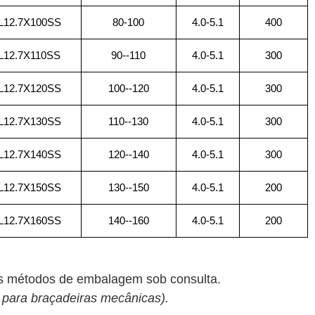
12.7X100SS
80-100
4.0-5.1
400
12.7X110SS
90--110
4.0-5.1
300
12.7X120SS
100--120
4.0-5.1
300
12.7X130SS
110--130
4.0-5.1
300
12.7X140SS
120--140
4.0-5.1
300
12.7X150SS
130--150
4.0-5.1
200
12.7X160SS
140--160
4.0-5.1
200
os métodos de embalagem sob consulta.
para braçadeiras mecânicas).