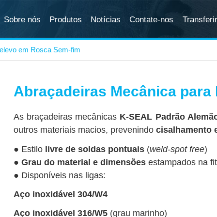
Sobre nós
Produtos
Notícias
Contate-nos
Transferi
Abraçadeira Perfurada de Rosca Sem-
Abraçadeira para Mangueira com
Abraçadeiras Reforçada para Serviço
Abraçadeiras para Alta Pressão
Abraçadeiras de Liberação Rápida -
Abraçadeiras com Forro de Borracha
Abraçadeiras Miniaturas para Linha de
Abraçadeira de Selagem Reforçada
Acionador Flexível para
Abraçadeiras de Orelhas Sem Costura
Para descarre
Grampos
Relevo em Rosca Sem-fim
fim
Relevo em Rosca Sem-fim
Pesado
(Modelo Parafuso-T)
Tipo F
Combustível
com Duplo Rebordo
Braçadeiras/Torquímetro
abaixo
Abraçadeiras Mecânica para
As braçadeiras mecânicas
K-SEAL Padrão Alemã
outros materiais macios, prevenindo
cisalhamento 
● Estilo
livre de soldas pontuais
(
weld-spot free
)
●
Grau do material e dimensões
estampados na fi
● Disponíveis nas ligas:
Aço inoxidável 304/W4
Aço inoxidável 316/W5
(grau marinho)