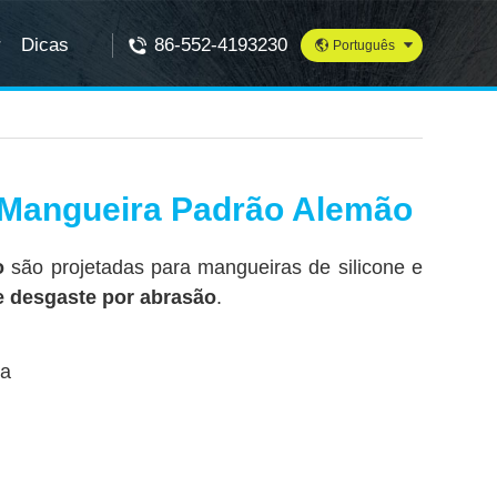
r
Dicas
86-552-4193230
Português
Português
Español
English
gar, clique nos links
 Mangueira Padrão Alemão
o
são projetadas para mangueiras de silicone e
e desgaste por abrasão
.
ta