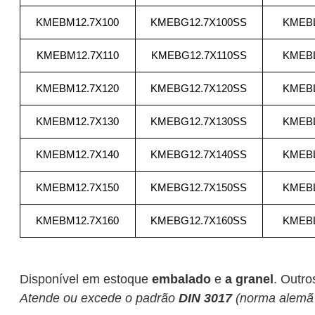
KMEBM12.7X100
KMEBG12.7X100SS
KMEBL
KMEBM12.7X110
KMEBG12.7X110SS
KMEBL
KMEBM12.7X120
KMEBG12.7X120SS
KMEBL
KMEBM12.7X130
KMEBG12.7X130SS
KMEBL
KMEBM12.7X140
KMEBG12.7X140SS
KMEBL
KMEBM12.7X150
KMEBG12.7X150SS
KMEBL
KMEBM12.7X160
KMEBG12.7X160SS
KMEBL
Disponível em estoque
embalado
e
a granel
. Outr
Atende ou excede o padrão
DIN 3017
(norma alemã 