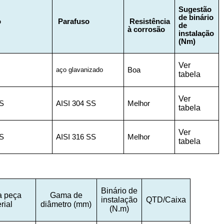
Sugestão
de binário
o
Parafuso
Resistência
de
à corrosão
instalação
(Nm)
Ver
aço glavanizado
Boa
tabela
Ver
S
AISI
304
SS
Melhor
tabela
Ver
S
AISI
316
SS
Melhor
tabela
Binário de
a peça
Gama de
instalação
QTD/Caixa
rial
diâmetro (mm)
(N.m)