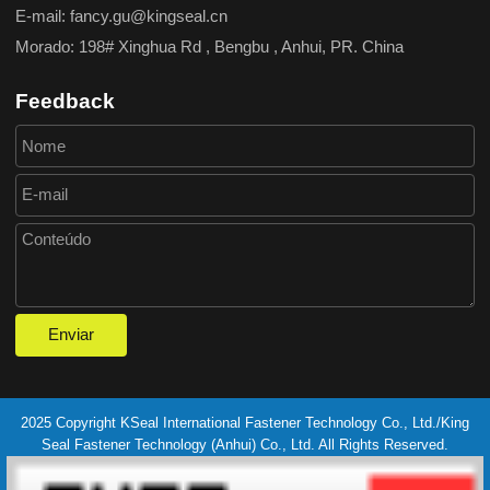
E-mail: fancy.gu@kingseal.cn
Morado: 198# Xinghua Rd , Bengbu , Anhui, PR. China
Feedback
2025 Copyright KSeal International Fastener Technology Co., Ltd./King
Seal Fastener Technology (Anhui) Co., Ltd. All Rights Reserved.