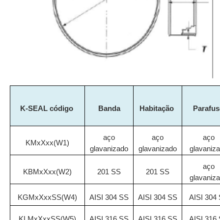
K-SEAL
código
Banda
Habitação
Parafu
aço
aço
aço
KMxXxx(W1)
glavanizado
glavanizado
glavaniz
aço
KBMxXxx(W2)
201 SS
201 SS
glavaniz
KGMxXxxSS(W4)
AISI 304 SS
AISI 304 SS
AISI 304
KLMxXxxSS(W5)
AISI 316 SS
AISI 316 SS
AISI 316