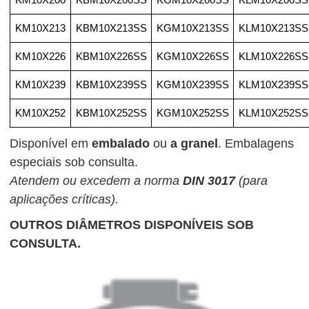
KM10X213
KBM10X213SS
KGM10X213SS
KLM10X213SS
KM10X226
KBM10X226SS
KGM10X226SS
KLM10X226SS
KM10X239
KBM10X239SS
KGM10X239SS
KLM10X239SS
KM10X252
KBM10X252SS
KGM10X252SS
KLM10X252SS
Disponível em
embalado
ou
a granel
. Embalagens
especiais sob consulta.
Atendem ou excedem a norma
DIN 3017
(para
aplicações críticas).
OUTROS DIÂMETROS DISPONÍVEIS SOB
CONSULTA.