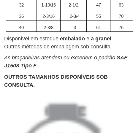
32
1-13/16
2-1/2
47
63
36
2-3/16
2-3/4
55
70
40
2-3/8
3
61
76
Disponível em estoque
embalado
e
a granel
.
Outros métodos de embalagem sob consulta.
As braçadeiras atendem ou excedem o padrão
SAE
J1508 Tipo F
.
OUTROS TAMANHOS DISPONÍVEIS SOB
CONSULTA.