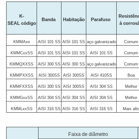
K-
Resistênc
Banda
Habitação
Parafuso
SEAL
código
à corros
KMMAxx
AISI 101 SS
AISI 101 SS
aço galvanizado
Comum
KMMCxxSS
AISI 101 SS
AISI 101 SS
AISI 101 SS
Comum
KMMQXXSS
AISI 300 SS
AISI 300 SS
aço galvanizado
Comum
KMMPXXSS
AISI 300SS
AISI 300SS
AISI 410SS
Boa
KMMFXXSS
AISI 300 SS
AISI 300SS
AISI 304 SS
Melhor
KMMGxxSS
AISI 304 SS
AISI 304 SS
AISI 304 SS
Melhor
KMMLxxSS
AISI 316 SS
AISI 316 SS
AISI 316 SS
Mais alt
Faixa de diâmetro