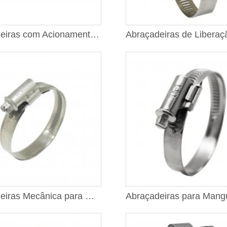
Abraçadeiras com Acionamento por Parafuso Sem-fim, Fita de 5/16"
Abraçadeiras Mecânica para Mangueira Padrão Alemão