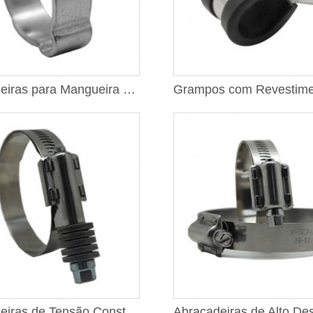
Abraçadeiras para Mangueira de Duas Orelhas
Abraçadeiras de Tensão Constante 5/8 de Polegada de Largura