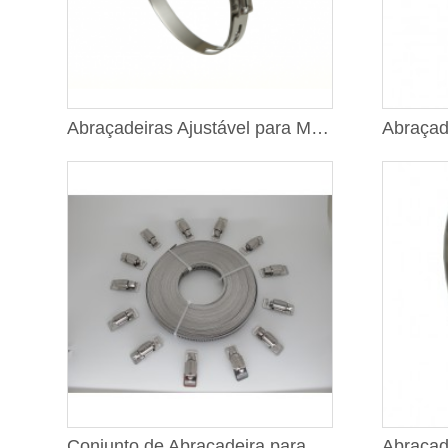
Abraçadeiras Ajustável para Manga Homocinética (CV-Boot)
Conjunto de Abraçadeira para Mangueira Tipo Americano