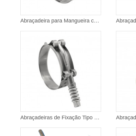
Abraçadeira para Mangueira com Acionamento por Parafuso Sem-fim, Fita de 1/2"
Abraçadeiras de Fixação Tipo T com Mola