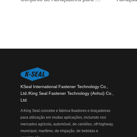
KSeal International Fastener Technology Co.,
Ltd./King Seal Fastener Technology (Anhui) Co.,
Ltd.
A King Seal concebe e fabrica fixadores e braçadeiras
para utilização em muitas aplicações, incluindo nos
mercados agrícola, automóvel, de camiões, off-highway,
municipal, marítimo, de irrigação, de bebidas e