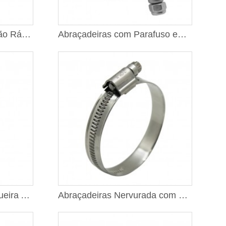
Abraçadeiras de Liberação Rápida Tipo F
Abraçadeiras com Parafuso em T - Padrão SAE J1508
Abraçadeiras para Mangueira Alto Desempenho Padrão Alemão
Abraçadeiras Nervurada com Engrenagem Sem-fim - Tipo "FE" DIN 3017