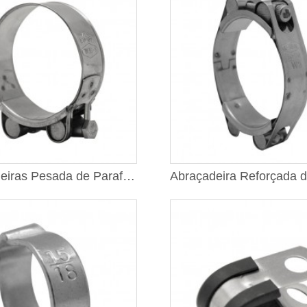
Abraçadeiras Pesada de Parafuso Único com Fita Simples