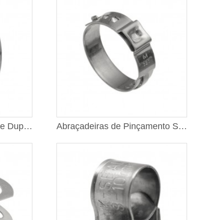
Abraçadeira Reforçada de Duplo Parafuso com Dupla Fita
Abraçadeiras de Pinçamento Sem Costura