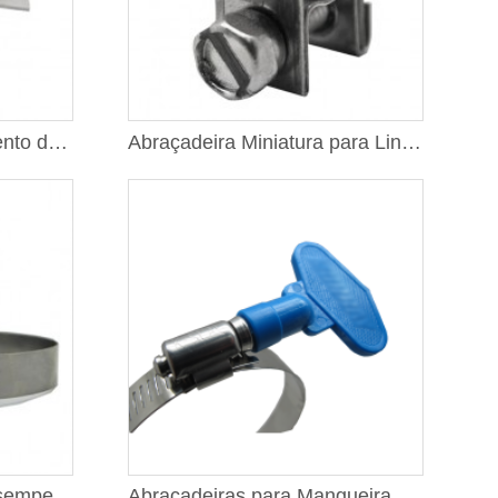
Grampos com Revestimento de Borracha
Abraçadeira Miniatura para Linha de Combustível
Abraçadeiras de Alto Desempenho com Acionamento por Parafuso Sem-fim, Fita de 5/8"
Abraçadeiras para Mangueira com Acionamento por Parafuso Sem-fim e Chave Própria