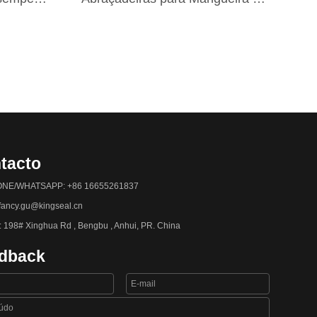
tacto
NE/WHATSAPP: +86 16655261837
 fancy.gu@kingseal.cn
 198# Xinghua Rd , Bengbu , Anhui, PR. China
dback