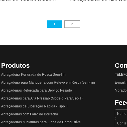
1
2
Produtos
Con
Abraçadeira Perfurada de Rosca Sem-fim
TELEFO
Abraçadeira para Mangueira com Relevo em Rosca Sem-fim
E-mail:
Abraçadeiras Reforçada para Serviço Pesado
Morado:
Abraçadeiras para Alta Pressão (Modelo Parafuso-T)
Fee
Abraçadeiras de Liberação Rápida - Tipo F
Abraçadeiras com Forro de Borracha
Abraçadeiras Miniaturas para Linha de Combustível